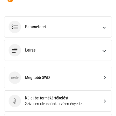
a
Cross
Training…
Paraméterek
Minden cikk
megjelenítése
Leírás
Még több SWIX
SWIX
Küldj be termékértékelést
Küldj be termékértékelést
Szívesen olvasnánk a véleményedet.