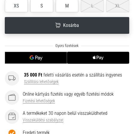
neki
XS
S
M
L
XL
és
készíts
Kosárba
edzéstervet
Torna,
atlétika,
súlyemelés.
Téged
is
vonz
35 000 Ft
feletti vásárlás esetén a szállítás ingyenes
a
Szállítási lehetőségek
változatos
edzés,
Online kártyás fizetés vagy egyéb fizetési módok
ami
Fizetési lehetőségek
egy
kicsit
A termékeket 30 napon belül visszaküldheted
mindig
Visszaküldési szabályzat
más?
Csatlakozz
Eredeti termék