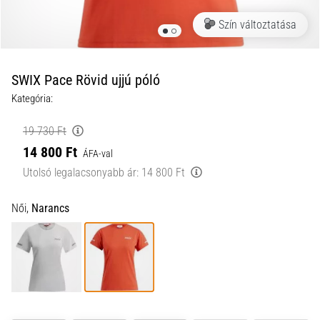
a
Szín változtatása
futball
táskánkba?
A
következő
SWIX Pace Rövid ujjú póló
dolgok
Kategória:
nem
hiányozhatnak
19 730 Ft
a
14 800 Ft
táskádból!​​​​​​​
ÁFA-val
Utolsó legalacsonyabb ár:
14 800 Ft
2021.03.22.
Női,
Narancs
•
10 perces olvasási idő
Cross
Training
–
hogyan
kezdj