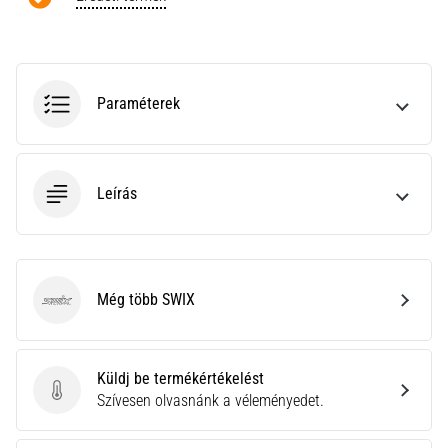
a
Cross
Training…
Paraméterek
Minden cikk
megjelenítése
Leírás
Még több SWIX
SWIX
Küldj be termékértékelést
Küldj be termékértékelést
Szívesen olvasnánk a véleményedet.