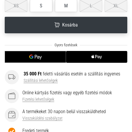
neki
XS
S
M
L
XL
és
készíts
Kosárba
edzéstervet
Torna,
atlétika,
súlyemelés.
Téged
is
vonz
35 000 Ft
feletti vásárlás esetén a szállítás ingyenes
a
Szállítási lehetőségek
változatos
edzés,
Online kártyás fizetés vagy egyéb fizetési módok
ami
Fizetési lehetőségek
egy
kicsit
A termékeket 30 napon belül visszaküldheted
mindig
Visszaküldési szabályzat
más?
Csatlakozz
Eredeti termék