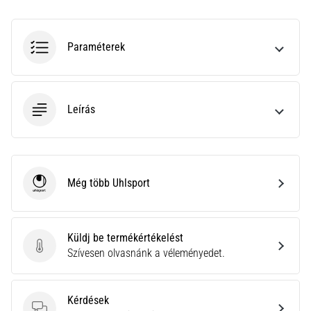
a
Cross
Training…
Paraméterek
Minden cikk
megjelenítése
Leírás
Még több Uhlsport
Uhlsport
Küldj be termékértékelést
Küldj be termékértékelést
Szívesen olvasnánk a véleményedet.
Kérdések