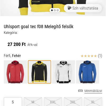
a
Szín változtatása
futball
táskánkba?
A
következő
Uhlsport goal tec f08 Melegítő felsők
dolgok
Kategória:
nem
hiányozhatnak
27 200 Ft
a
ÁFA-val
táskádból!​​​​​​​
Értékelés
Férfi,
Fehér
(1)
2021.03.22.
•
10 perces olvasási idő
Cross
Training
Mérettáblázat
–
hogyan
S
M
XXL
3XL
XL
kezdj