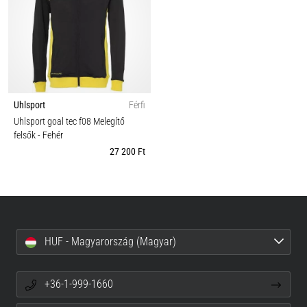
Uhlsport
Férfi
Uhlsport goal tec f08 Melegítő
felsők
- Fehér
27 200 Ft
HUF - Magyarország (Magyar)
+36-1-999-1660