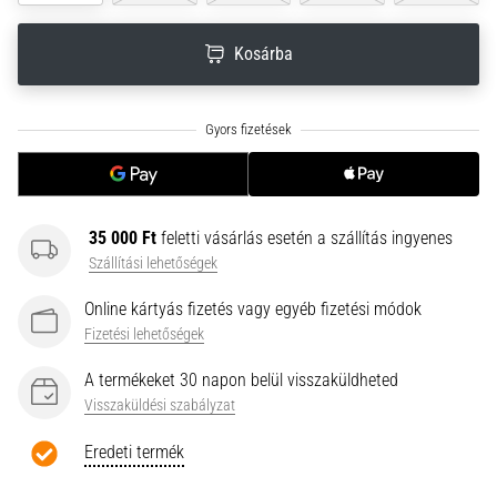
neki
és
Kosárba
készíts
edzéstervet
Torna,
atlétika,
súlyemelés.
Téged
is
35 000 Ft
feletti vásárlás esetén a szállítás ingyenes
vonz
Szállítási lehetőségek
a
változatos
Online kártyás fizetés vagy egyéb fizetési módok
edzés,
Fizetési lehetőségek
ami
egy
A termékeket 30 napon belül visszaküldheted
kicsit
Visszaküldési szabályzat
mindig
más?
Eredeti termék
Csatlakozz