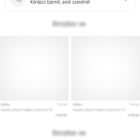
Kérdések
Kérdezz bármit, amit szeretnél