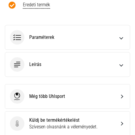
a
Eredeti termék
Cross
Training…
Minden cikk
Paraméterek
megjelenítése
Leírás
Még több Uhlsport
Uhlsport
Küldj be termékértékelést
Küldj be termékértékelést
Szívesen olvasnánk a véleményedet.