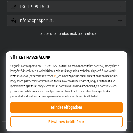
+36-1-999-1660
info@top4sport.hu
Rendelés lemondásának bejelentése
Rólunk
Ügyfélszolgálat
Top4Sport.hu
© 2010 – 2026
Top4Sport.hu