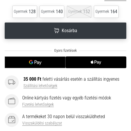
neki
128
140
152
164
és
Gyermek
Gyermek
Gyermek
Gyermek
készíts
edzéstervet
Kosárba
Torna,
atlétika,
súlyemelés.
Téged
is
vonz
a
35 000 Ft
feletti vásárlás esetén a szállítás ingyenes
változatos
Szállítási lehetőségek
edzés,
ami
Online kártyás fizetés vagy egyéb fizetési módok
egy
Fizetési lehetőségek
kicsit
mindig
A termékeket 30 napon belül visszaküldheted
más?
Visszaküldési szabályzat
Csatlakozz