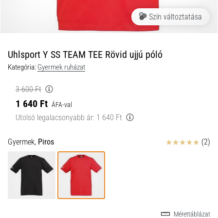
a
Szín változtatása
futball
táskánkba?
A
következő
Uhlsport Y SS TEAM TEE Rövid ujjú póló
dolgok
Kategória:
Gyermek ruházat
nem
hiányozhatnak
3 600 Ft
a
1 640 Ft
táskádból!​​​​​​​
ÁFA-val
Utolsó legalacsonyabb ár:
1 640 Ft
2021.03.22.
Értékelés
Gyermek,
Piros
(2)
•
10 perces olvasási idő
Cross
Training
–
hogyan
kezdj
Mérettáblázat