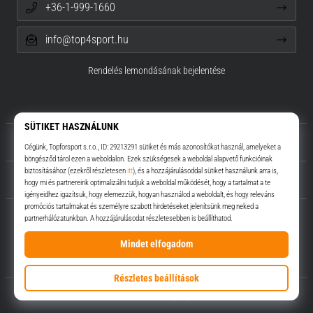
+36-1-999-1660
info@top4sport.hu
Rendelés lemondásának bejelentése
Rólunk
Ügyfélszolgálat
Top4Sport.hu
© 2010 – 2026
Top4Sport.hu