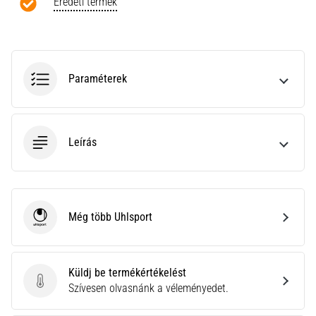
a
Eredeti termék
Cross
Training…
Paraméterek
Minden cikk
megjelenítése
Leírás
Még több Uhlsport
Uhlsport
Küldj be termékértékelést
Küldj be termékértékelést
Szívesen olvasnánk a véleményedet.