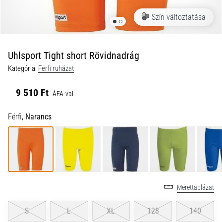
a
Szín változtatása
futball
táskánkba?
A
következő
Uhlsport Tight short Rövidnadrág
dolgok
Kategória:
Férfi ruházat
nem
hiányozhatnak
9 510 Ft
a
ÁFA-val
táskádból!​​​​​​​
Férfi,
Narancs
2021.03.22.
•
10 perces olvasási idő
Cross
Training
Mérettáblázat
–
hogyan
S
L
XL
128
140
kezdj