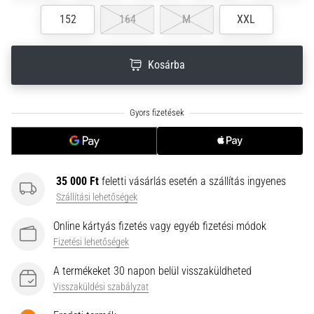
neki
152
164
M
XXL
és
készíts
edzéstervet
Kosárba
Torna,
atlétika,
súlyemelés.
Téged
is
vonz
a
35 000 Ft
feletti vásárlás esetén a szállítás ingyenes
változatos
Szállítási lehetőségek
edzés,
ami
Online kártyás fizetés vagy egyéb fizetési módok
egy
Fizetési lehetőségek
kicsit
mindig
A termékeket 30 napon belül visszaküldheted
más?
Visszaküldési szabályzat
Csatlakozz