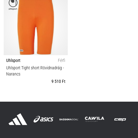
Uhlsport
Férfi
Uhlsport Tight short Rövidnadrág
-
Narancs
9 510 Ft