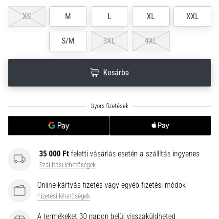
neki
XS
M
L
XL
XXL
és
készíts
S/M
3XL
4XL
edzéstervet
Torna,
atlétika,
Kosárba
súlyemelés.
Téged
is
vonz
a
változatos
edzés,
35 000 Ft
feletti vásárlás esetén a szállítás ingyenes
ami
Szállítási lehetőségek
egy
kicsit
Online kártyás fizetés vagy egyéb fizetési módok
mindig
Fizetési lehetőségek
más?
Csatlakozz
A termékeket 30 napon belül visszaküldheted