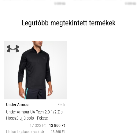
Legutóbb megtekintett termékek
Under Armour
Férfi
Under Armour UA Tech 2.0 1/2 Zip
Hosszú ujjú póló
- Fekete
17 323 Ft
13 860 Ft
Utolsó legalacsonyabb ár
13 860 Ft