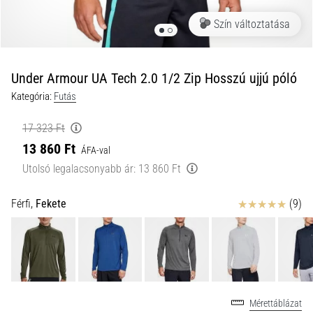
a
Szín változtatása
futball
táskánkba?
A
következő
Under Armour UA Tech 2.0 1/2 Zip Hosszú ujjú póló
dolgok
Kategória:
Futás
nem
hiányozhatnak
17 323 Ft
a
13 860 Ft
táskádból!​​​​​​​
ÁFA-val
Utolsó legalacsonyabb ár:
13 860 Ft
2021.03.22.
Értékelés
Férfi,
Fekete
(9)
•
10 perces olvasási idő
Cross
Training
–
hogyan
Mérettáblázat
kezdj