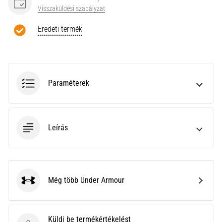
a
Visszaküldési szabályzat
Cross
Training…
Eredeti termék
Minden cikk
megjelenítése
Paraméterek
Leírás
Még több Under Armour
Under Armour
Küldj be termékértékelést