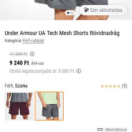
a
Szín változtatása
futball
táskánkba?
A
következő
Under Armour UA Tech Mesh Shorts Rövidnadrág
dolgok
Kategória:
Férfi ruházat
nem
hiányozhatnak
11 549 Ft
a
9 240 Ft
táskádból!​​​​​​​
ÁFA-val
Utolsó legalacsonyabb ár:
8 080 Ft
2021.03.22.
Értékelés
Férfi,
Szürke
(5)
•
10 perces olvasási idő
Cross
Training
–
hogyan
kezdj
Mérettáblázat