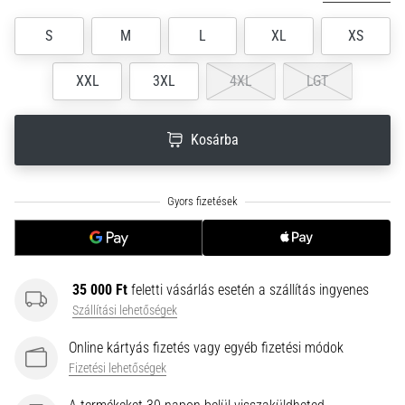
neki
S
M
L
XL
XS
és
készíts
edzéstervet
XXL
3XL
4XL
LGT
Torna,
atlétika,
Kosárba
súlyemelés.
Téged
is
vonz
a
változatos
edzés,
ami
35 000 Ft
feletti vásárlás esetén a szállítás ingyenes
egy
Szállítási lehetőségek
kicsit
Online kártyás fizetés vagy egyéb fizetési módok
mindig
más?
Fizetési lehetőségek
Csatlakozz