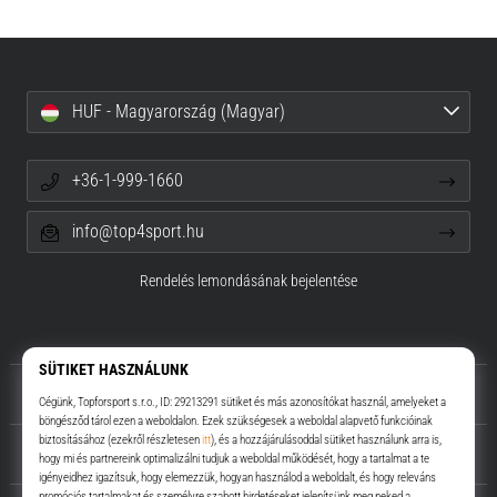
HUF - Magyarország (Magyar)
+36-1-999-1660
info@top4sport.hu
Rendelés lemondásának bejelentése
Rólunk
Ügyfélszolgálat