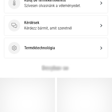
Küldj be termékértékelést
Küldj be termékértékelést
Szívesen olvasnánk a véleményedet.
Kérdések
Kérdések
Kérdezz bármit, amit szeretnél
Terméktechnológia
Terméktechnológia