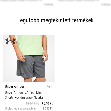
Legutóbb megtekintett termékek
Under Armour
Férfi
Under Armour UA Tech Mesh
Shorts Rövidnadrág
- Szürke
11 549 Ft
9 240 Ft
Utolsó legalacsonyabb ár
8 080 Ft