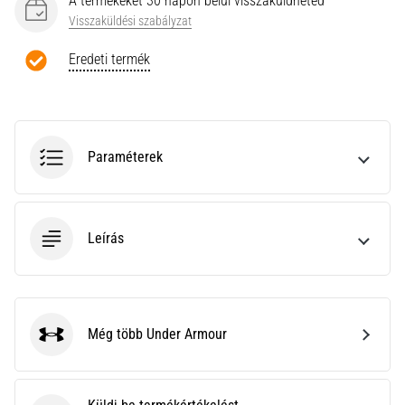
A termékeket 30 napon belül visszaküldheted
a
Visszaküldési szabályzat
Cross
Training…
Eredeti termék
Minden cikk
megjelenítése
Paraméterek
Leírás
Még több Under Armour
Under Armour