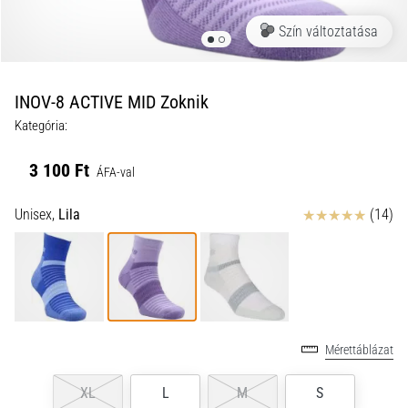
a
Szín változtatása
futball
táskánkba?
A
következő
INOV-8 ACTIVE MID Zoknik
dolgok
Kategória:
nem
hiányozhatnak
3 100 Ft
a
ÁFA-val
táskádból!​​​​​​​
Értékelés
Unisex,
Lila
(14)
2021.03.22.
•
10 perces olvasási idő
Cross
Training
Mérettáblázat
–
hogyan
XL
L
M
S
kezdj