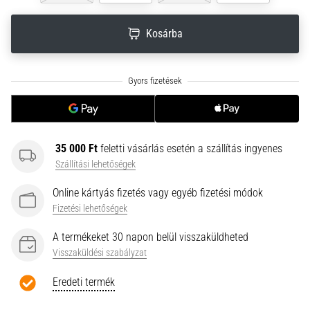
neki
és
Kosárba
készíts
edzéstervet
Torna,
atlétika,
súlyemelés.
Téged
is
35 000 Ft
feletti vásárlás esetén a szállítás ingyenes
vonz
Szállítási lehetőségek
a
változatos
Online kártyás fizetés vagy egyéb fizetési módok
edzés,
Fizetési lehetőségek
ami
egy
A termékeket 30 napon belül visszaküldheted
kicsit
Visszaküldési szabályzat
mindig
más?
Eredeti termék
Csatlakozz