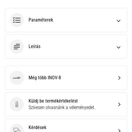
a
Cross
Training…
Paraméterek
Minden cikk
megjelenítése
Leírás
Még több INOV-8
INOV-8
Küldj be termékértékelést
Küldj be termékértékelést
Szívesen olvasnánk a véleményedet.
Kérdések