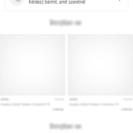
Kérdések
Kérdezz bármit, amit szeretnél