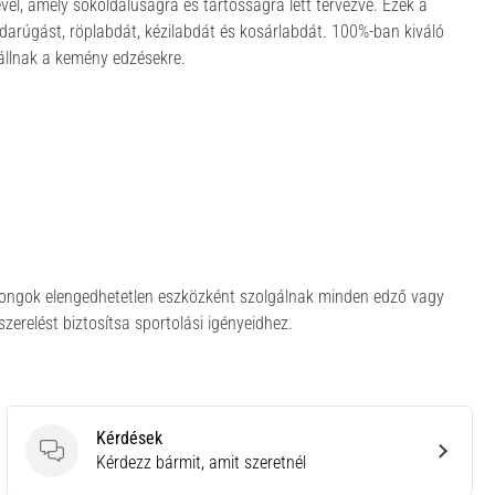
el, amely sokoldalúságra és tartósságra lett tervezve. Ezek a
darúgást, röplabdát, kézilabdát és kosárlabdát. 100%-ban kiváló
állnak a kemény edzésekre.
őkorongok elengedhetetlen eszközként szolgálnak minden edző vagy
zerelést biztosítsa sportolási igényeidhez.
Kérdések
Kérdések
Kérdezz bármit, amit szeretnél