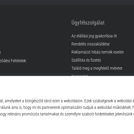
Ügyfélszolgálat
Az elállási jog gyakorlása itt
Rendelés visszaküldése
k
Reklamáció hibás termék esetén
Szállítás és fizetés
ződési Feltételek
Találd meg a megfelelő méretet
Kapcsolat
GyIK
Adatvédelmi nyilatkozat
© 2010 – 2026
Top4Sport.hu