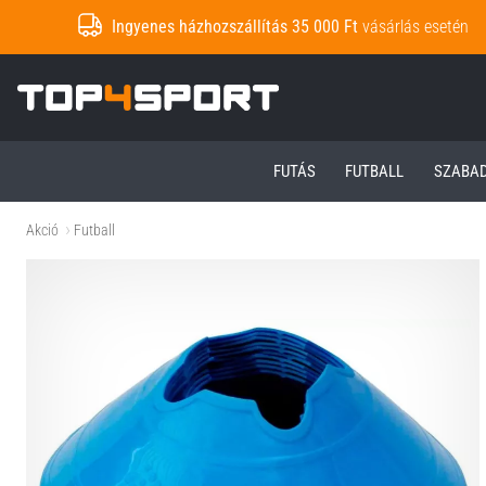
Ingyenes házhozszállítás 35 000 Ft
vásárlás esetén
Top4Sport.hu
FUTÁS
FUTBALL
SZABA
Akció
Futball