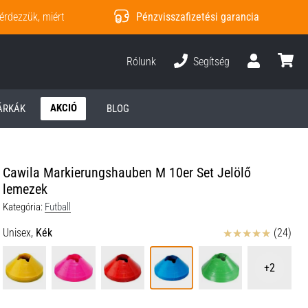
érdezzük, miért
Pénzvisszafizetési garancia
Rólunk
Segítség
Felhasználó
kosár
AKCIÓ
ÁRKÁK
BLOG
Cawila Markierungshauben M 10er Set Jelölő
lemezek
Kategória:
Futball
Értékelés
Unisex,
Kék
(24)
+2