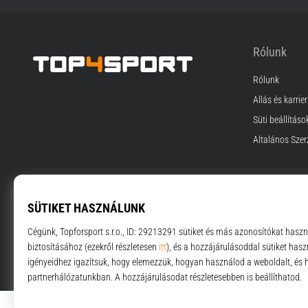
Rólunk
Rólunk
Top4Sport.hu
Állás és karrier
Süti beállításo
Általános Szer