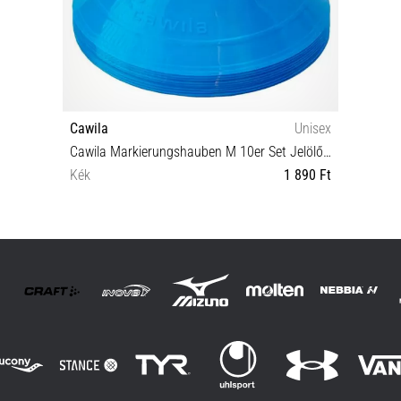
Cawila
Unisex
Cawila Markierungshauben M 10er Set Jelölő lemezek
Kék
1 890 Ft
OS