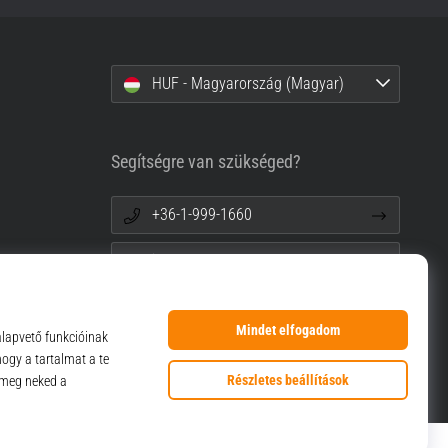
HUF - Magyarország (Magyar)
Segítségre van szükséged?
+36-1-999-1660
info@top4sport.hu