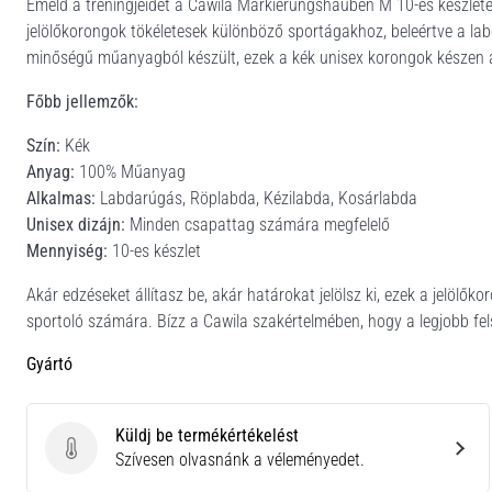
Emeld a tréningjeidet a Cawila Markierungshauben M 10-es készletév
jelölőkorongok tökéletesek különböző sportágakhoz, beleértve a lab
minőségű műanyagból készült, ezek a kék unisex korongok készen 
Főbb jellemzők:
Szín:
Kék
Anyag:
100% Műanyag
Alkalmas:
Labdarúgás, Röplabda, Kézilabda, Kosárlabda
Unisex dizájn:
Minden csapattag számára megfelelő
Mennyiség:
10-es készlet
Akár edzéseket állítasz be, akár határokat jelölsz ki, ezek a jelöl
sportoló számára. Bízz a Cawila szakértelmében, hogy a legjobb fels
Gyártó
Küldj be termékértékelést
Küldj be termékértékelést
Szívesen olvasnánk a véleményedet.