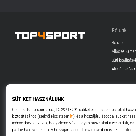
Rólunk
Rólunk
Top4Sport.hu
Állás és karrier
Süti beállításo
Általános Szer