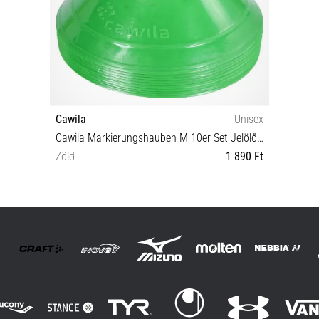
Cawila
Unisex
Cawila Markierungshauben M 10er Set Jelölő lemezek
Zöld
1 890 Ft
OS