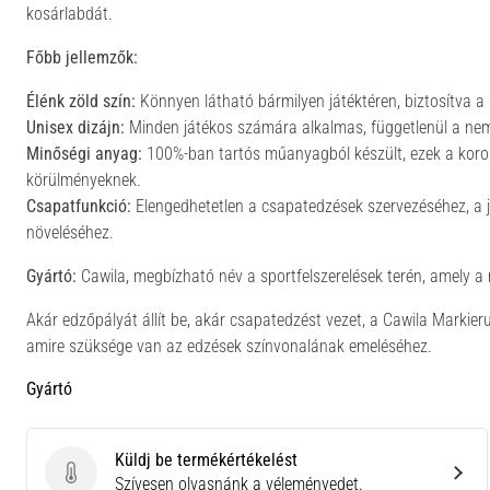
kosárlabdát.
Főbb jellemzők:
Élénk zöld szín:
Könnyen látható bármilyen játéktéren, biztosítva a 
Unisex dizájn:
Minden játékos számára alkalmas, függetlenül a nem
Minőségi anyag:
100%-ban tartós műanyagból készült, ezek a koron
körülményeknek.
Csapatfunkció:
Elengedhetetlen a csapatedzések szervezéséhez, a j
növeléséhez.
Gyártó:
Cawila, megbízható név a sportfelszerelések terén, amely a 
Akár edzőpályát állít be, akár csapatedzést vezet, a Cawila Marki
amire szüksége van az edzések színvonalának emeléséhez.
Gyártó
Küldj be termékértékelést
Küldj be termékértékelést
Szívesen olvasnánk a véleményedet.