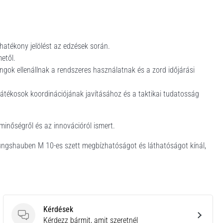
hatékony jelölést az edzések során.
etől.
gok ellenállnak a rendszeres használatnak és a zord időjárási
átékosok koordinációjának javításához és a taktikai tudatosság
minőségről és az innovációról ismert.
erungshauben M 10-es szett megbízhatóságot és láthatóságot kínál,
Kérdések
Kérdések
Kérdezz bármit, amit szeretnél