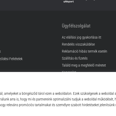
Ügyfélszolgálat
Az elállási jog gyakorlása itt
Rendelés visszaküldése
k
Reklamáció hibás termék esetén
Szállítás és fizetés
ződési Feltételek
Találd meg a megfelelő méretet
Kapcsolat
GyIK
Adatvédelmi nyilatkozat
© 2010 – 2026
Top4Sport.hu