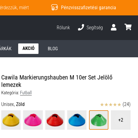
érdezzük, miért
Pénzvisszafizetési garancia
Rólunk
Segítség
Felhasználó
kosár
AKCIÓ
ÁRKÁK
BLOG
Cawila Markierungshauben M 10er Set Jelölő
lemezek
Kategória:
Futball
Értékelés
Unisex,
Zöld
(24)
+2