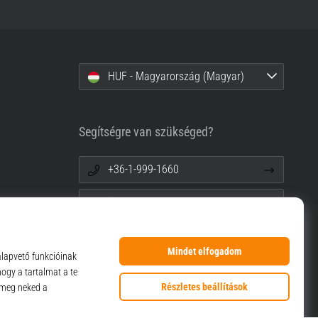
HUF - Magyarország (Magyar)
Segítségre van szükséged?
+36-1-999-1660
info@top4sport.hu