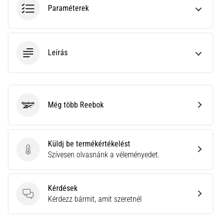
a
Paraméterek
Cross
Training…
Leírás
Minden cikk
megjelenítése
Még több Reebok
Reebok
Küldj be termékértékelést
Küldj be termékértékelést
Szívesen olvasnánk a véleményedet.
Kérdések
Kérdések
Kérdezz bármit, amit szeretnél