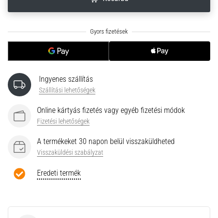
neki
és
készíts
edzéstervet
Torna,
atlétika,
Ingyenes szállítás
súlyemelés.
Téged
Szállítási lehetőségek
is
Online kártyás fizetés vagy egyéb fizetési módok
vonz
Fizetési lehetőségek
a
változatos
A termékeket 30 napon belül visszaküldheted
edzés,
Visszaküldési szabályzat
ami
egy
Eredeti termék
kicsit
mindig
más?
Csatlakozz