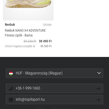
Reebok
Unisex
Reebok NANO X4 ADVENTURE
Fitness cipők
- Barna
59 220 Ft
38 490 Ft
Utolsó legalacsonyabb ár
35 530 Ft
HUF - Magyarország (Magyar)
+36-1-999-1660
info@top4sport.hu