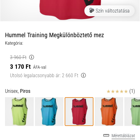
a
Szín változtatása
futball
táskánkba?
A
következő
Hummel Training Megkülönböztető mez
dolgok
Kategória:
nem
hiányozhatnak
3 960 Ft
a
3 170 Ft
táskádból!​​​​​​​
ÁFA-val
Utolsó legalacsonyabb ár:
2 660 Ft
2021.03.22.
Értékelés
Unisex,
Piros
(1)
•
10 perces olvasási idő
Cross
Training
–
hogyan
Mérettáblázat
kezdj