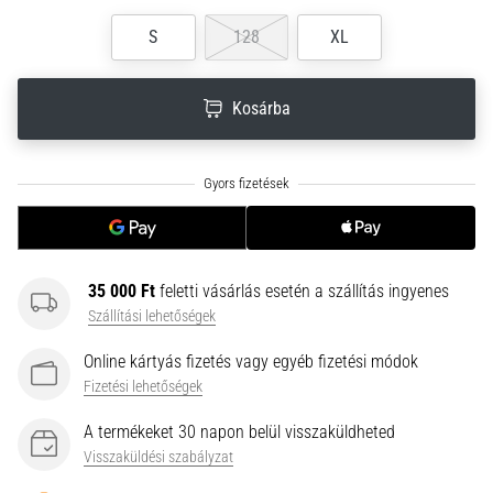
neki
S
128
XL
és
készíts
edzéstervet
Kosárba
Torna,
atlétika,
súlyemelés.
Téged
is
vonz
a
35 000 Ft
feletti vásárlás esetén a szállítás ingyenes
változatos
Szállítási lehetőségek
edzés,
ami
Online kártyás fizetés vagy egyéb fizetési módok
egy
Fizetési lehetőségek
kicsit
mindig
A termékeket 30 napon belül visszaküldheted
más?
Visszaküldési szabályzat
Csatlakozz