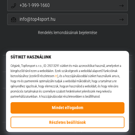
+36-1-999-1660
info@top4sport.hu
Rendelés lemondásának bejelentése
Rólunk
Ügyfélszolgálat
Top4Sport.hu
© 2010 – 2026
Top4Sport.hu