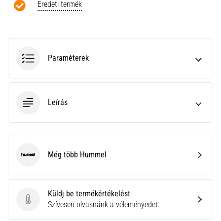
a
Eredeti termék
Cross
Training…
Minden cikk
Paraméterek
megjelenítése
Leírás
Még több Hummel
Hummel
Küldj be termékértékelést
Küldj be termékértékelést
Szívesen olvasnánk a véleményedet.