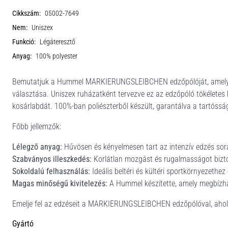
Cikkszám:
05002-7649
Nem:
Uniszex
Funkció:
Légáteresztő
Anyag:
100% polyester
Bemutatjuk a Hummel MARKIERUNGSLEIBCHEN edzőpólóját, amely a 
választása. Uniszex ruházatként tervezve ez az edzőpóló tökéletes k
kosárlabdát. 100%-ban poliészterből készült, garantálva a tartóssá
Főbb jellemzők:
Lélegző anyag:
Hűvösen és kényelmesen tart az intenzív edzés sor
Szabványos illeszkedés:
Korlátlan mozgást és rugalmasságot bizto
Sokoldalú felhasználás:
Ideális beltéri és kültéri sportkörnyezethez
Magas minőségű kivitelezés:
A Hummel készítette, amely megbízha
Emelje fel az edzéseit a MARKIERUNGSLEIBCHEN edzőpólóval, ahol a t
Gyártó