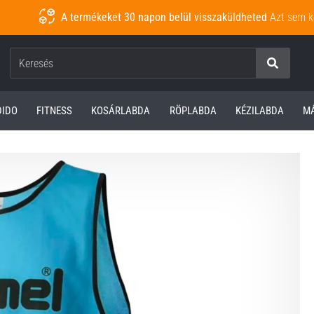
A termékeket 30 napon belül visszaküldheted
Azt sem k
Keresés
DIDO
FITNESS
KOSÁRLABDA
RÖPLABDA
KÉZILABDA
M