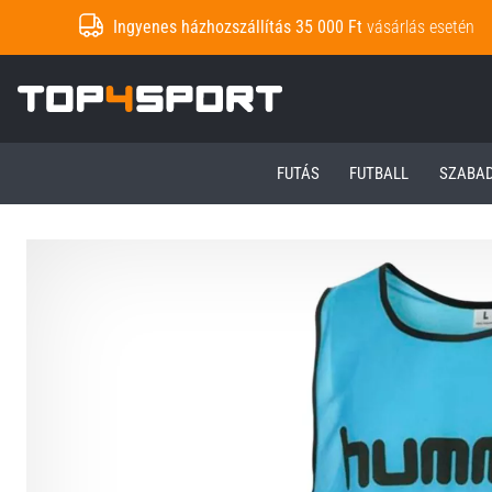
Ingyenes házhozszállítás 35 000 Ft
vásárlás esetén
Top4Sport.hu
FUTÁS
FUTBALL
SZABA