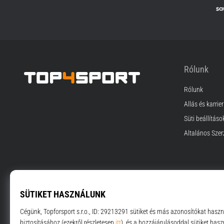
Rólunk
Rólunk
Top4Sport.hu
Állás és karrier
Süti beállításo
Általános Szer