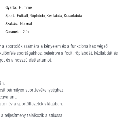
Gyártó:
Hummel
Sport:
Futball, Röplabda, Kézilabda, Kosárlabda
Szabás:
Normál
Garancia:
2 év
sportolók számára a kényelem és a funkcionalitás végső
ülönféle sportágakhoz, beleértve a focit, röplabdát, kézilabdát és
got és a hosszú élettartamot.
án.
sít bármilyen sporttevékenységhez.
 egyaránt.
tó név a sportöltözetek világában.
eljesítmény találkozik a stílussal.