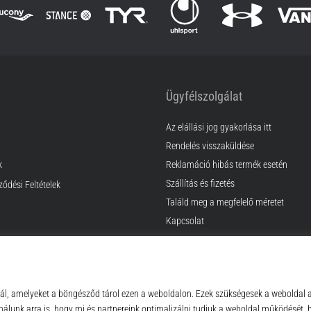
Ügyfélszolgálat
Az elállási jog gyakorlása itt
Rendelés visszaküldése
k
Reklamáció hibás termék esetén
Szállítás és fizetés
ződési Feltételek
Találd meg a megfelelő méretet
Kapcsolat
GyIK
Adatvédelmi nyilatkozat