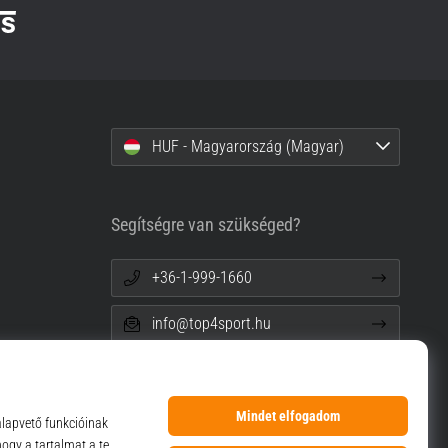
HUF - Magyarország (Magyar)
Segítségre van szükséged?
+36-1-999-1660
info@top4sport.hu