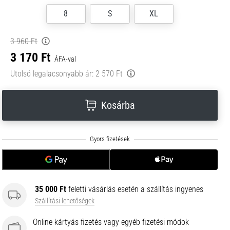
8
S
XL
3 960 Ft
3 170 Ft
ÁFA-val
Utolsó legalacsonyabb ár:
2 570 Ft
Kosárba
35 000 Ft
feletti vásárlás esetén a szállítás ingyenes
Szállítási lehetőségek
Online kártyás fizetés vagy egyéb fizetési módok