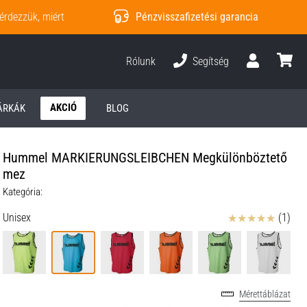
érdezzük, miért
Pénzvisszafizetési garancia
Rólunk
Segítség
Felhasználó
kosár
AKCIÓ
ÁRKÁK
BLOG
Hummel MARKIERUNGSLEIBCHEN Megkülönböztető
mez
Kategória:
Értékelés
Unisex
(1)
Mérettáblázat