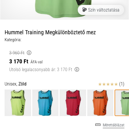
a
Szín változtatása
futball
táskánkba?
A
következő
Hummel Training Megkülönböztető mez
dolgok
Kategória:
nem
hiányozhatnak
3 960 Ft
a
3 170 Ft
táskádból!​​​​​​​
ÁFA-val
Utolsó legalacsonyabb ár:
3 170 Ft
2021.03.22.
Értékelés
Unisex,
Zöld
(1)
•
10 perces olvasási idő
Cross
Training
–
hogyan
Mérettáblázat
kezdj