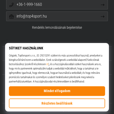
+36-1-999-1660
info@top4sport.hu
Rendelés lemondásának bejelentése
Rólunk
Ügyfélszolgálat
Top4Sport.hu
© 2010 – 2026
Top4Sport.hu