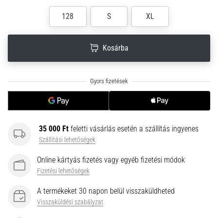
neki
128
S
XL
és
készíts
edzéstervet
Kosárba
Torna,
atlétika,
súlyemelés.
Téged
is
vonz
a
35 000 Ft
feletti vásárlás esetén a szállítás ingyenes
változatos
Szállítási lehetőségek
edzés,
ami
Online kártyás fizetés vagy egyéb fizetési módok
egy
Fizetési lehetőségek
kicsit
mindig
A termékeket 30 napon belül visszaküldheted
más?
Visszaküldési szabályzat
Csatlakozz