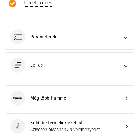
a
Eredeti termék
Cross
Training…
Minden cikk
Paraméterek
megjelenítése
Leírás
Még több Hummel
Hummel
Küldj be termékértékelést
Küldj be termékértékelést
Szívesen olvasnánk a véleményedet.