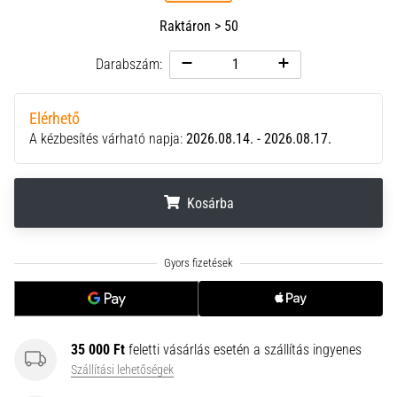
neki
Raktáron > 50
és
készíts
Darabszám:
edzéstervet
Torna,
Elérhető
atlétika,
A kézbesítés várható napja:
2026.08.14. - 2026.08.17.
súlyemelés.
Téged
is
Kosárba
vonz
a
változatos
.
.
.
edzés,
ami
egy
kicsit
mindig
35 000 Ft
feletti vásárlás esetén a szállítás ingyenes
más?
Szállítási lehetőségek
Csatlakozz