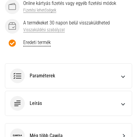
a
Online kártyás fizetés vagy egyéb fizetési módok
Cross
Fizetési lehetőségek
Training…
A termékeket 30 napon belül visszaküldheted
Visszaküldési szabályzat
Minden cikk
megjelenítése
Eredeti termék
Paraméterek
Leírás
Még több Cawila