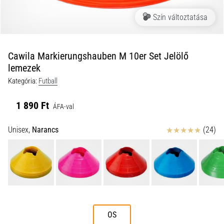
a
Szín változtatása
futball
táskánkba?
A
következő
Cawila Markierungshauben M 10er Set Jelölő
dolgok
lemezek
nem
Kategória:
Futball
hiányozhatnak
a
1 890 Ft
táskádból!​​​​​​​
ÁFA-val
Értékelés
Unisex,
Narancs
(24)
2021.03.22.
•
10 perces olvasási idő
Cross
Training
–
hogyan
OS
kezdj