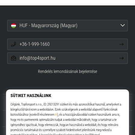
HUF - Magyarország (Magyar)
+36-1-999-1660
info@top4sport.hu
Rendelés lemondásának bejelentése
Rólunk
Ügyfélszolgálat